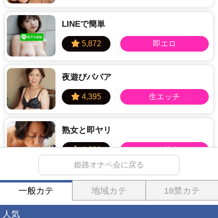
LINEで簡単
夜遊びババア
熟女と即ヤリ
姫路オナペ会に戻る
学生とヤレる
一般カテ
地域カテ
18禁カテ
人気