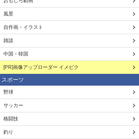
おもしろ動画
学生とヤレる
ママ活初心者
風景
自作画・イラスト
雑談
中国・韓国
詳しく見る
詳しく見る
[PR]画像アップローダー イメピク
スポーツ
野球
サッカー
格闘技
釣り