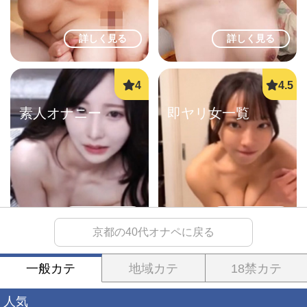
詳しく見る
詳しく見る
素人オナニー
即ヤリ女一覧
詳しく見る
詳しく見る
京都の40代オナペに戻る
一般カテ
地域カテ
18禁カテ
生オナ配信
生オナ配信
人気