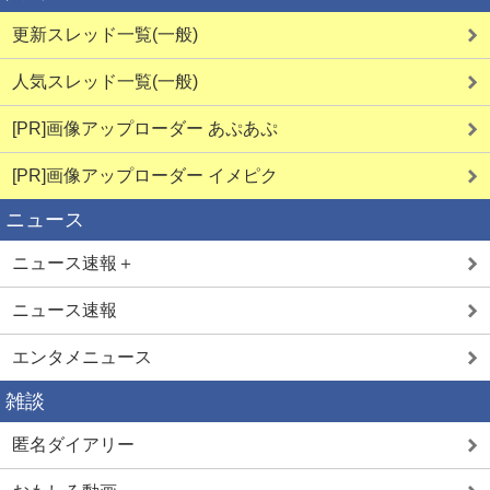
更新スレッド一覧(一般)
人気スレッド一覧(一般)
[PR]画像アップローダー あぷあぷ
詳しく見る
詳しく見る
[PR]画像アップローダー イメピク
ニュース
見せ合い希望
素人エロ配信
ニュース速報＋
ニュース速報
エンタメニュース
雑談
詳しく見る
詳しく見る
匿名ダイアリー