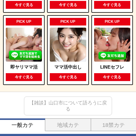
今すぐ見る
今すぐ見る
今すぐ見る
PICK UP
PICK UP
PICK UP
即ヤリママ活
ママ活中出し
LINEセフレ
今すぐ見る
今すぐ見る
今すぐ見る
【雑談】山口市について語ろうに戻
る
一般カテ
地域カテ
18禁カテ