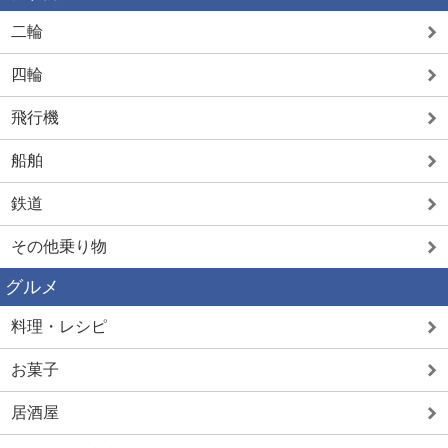
二輪
四輪
飛行機
船舶
鉄道
その他乗り物
グルメ
料理・レシピ
お菓子
居酒屋