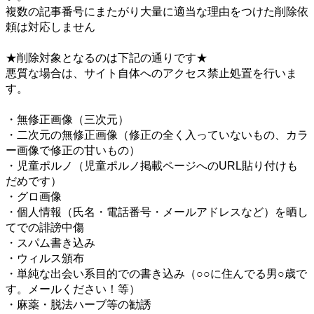
複数の記事番号にまたがり大量に適当な理由をつけた削除依
頼は対応しません
★削除対象となるのは下記の通りです★
悪質な場合は、サイト自体へのアクセス禁止処置を行いま
す。
・無修正画像（三次元）
・二次元の無修正画像（修正の全く入っていないもの、カラ
ー画像で修正の甘いもの）
・児童ポルノ（児童ポルノ掲載ページへのURL貼り付けも
だめです）
・グロ画像
・個人情報（氏名・電話番号・メールアドレスなど）を晒し
てでの誹謗中傷
・スパム書き込み
・ウィルス頒布
・単純な出会い系目的での書き込み（○○に住んでる男○歳で
す。メールください！等）
・麻薬・脱法ハーブ等の勧誘