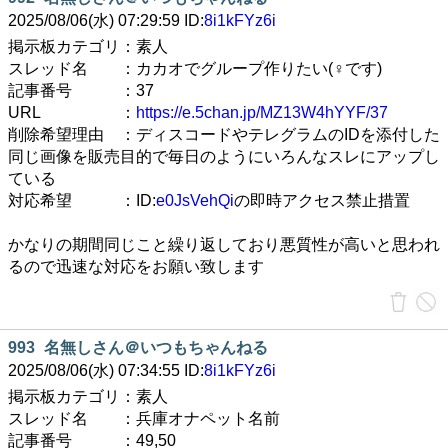
2025/08/06(水) 07:29:59 ID:
8i1kFYz6i
掲示板カテゴリ：素人
スレッド名 ：カカオでグループ作りたい(♀︎です)
記事番号 ：37
URL ：
https://e.5chan.jp/MZ13W4hYYF/37
削除希望理由 ：ディスコードやテレグラムのIDを添付した
同じ画像を販売目的で毎日のようにいろんなスレにアップし
ている
対応希望 ：ID:
e0JsVehQi
の即時アクセス禁止措置
かなりの期間同じこと繰り返しており悪質性が高いと思われ
るので迅速な対応をお願い致します
993
名無しさん＠いつもちゃんねる
2025/08/06(水) 07:34:55 ID:
8i1kFYz6i
掲示板カテゴリ：素人
スレッド名 ：兵庫オナペット名前
記事番号 ：49,50