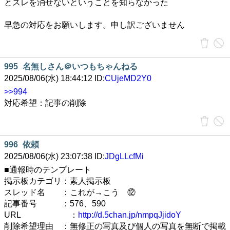
とスレを消せないということを知らなかった
早急の対応をお願いします。申し訳ございません
995
名無しさん＠いつもちゃんねる
2025/08/06(水) 18:44:12 ID:
CUjeMD2Y0
>>994
対応希望：記事の削除
996
依頼
2025/08/06(水) 23:07:38 ID:
JDgLLcfMi
■通報時のテンプレート
掲示板カテゴリ：素人掲示板
スレッド名 ：これが→こう ⑫
記事番号 ：576、590
URL ：
http://d.5chan.jp/nmpqJjidoY
削除希望理由 ：無修正の写真及び個人の写真を無断で掲載