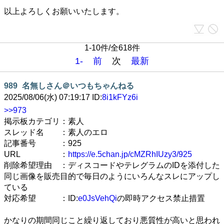
以上よろしくお願いいたします。
1-10件/全618件
1-
前
次
最新
989
名無しさん＠いつもちゃんねる
2025/08/06(水) 07:19:17 ID:
8i1kFYz6i
>>973
掲示板カテゴリ：素人
スレッド名 ：素人のエロ
記事番号 ：925
URL ：
https://e.5chan.jp/cMZRhIUzy3/925
削除希望理由 ：ディスコードやテレグラムのIDを添付した
同じ画像を販売目的で毎日のようにいろんなスレにアップし
ている
対応希望 ：ID:
e0JsVehQi
の即時アクセス禁止措置
かなりの期間同じこと繰り返しており悪質性が高いと思われ