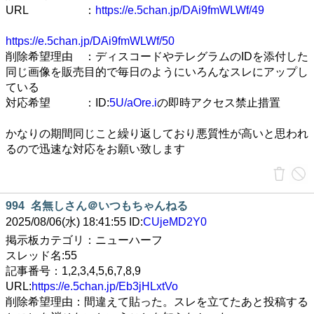
URL ：
https://e.5chan.jp/DAi9fmWLWf/49
https://e.5chan.jp/DAi9fmWLWf/50
削除希望理由 ：ディスコードやテレグラムのIDを添付した
同じ画像を販売目的で毎日のようにいろんなスレにアップし
ている
対応希望 ：ID:
5U/aOre.i
の即時アクセス禁止措置
かなりの期間同じこと繰り返しており悪質性が高いと思われ
るので迅速な対応をお願い致します
994
名無しさん＠いつもちゃんねる
2025/08/06(水) 18:41:55 ID:
CUjeMD2Y0
掲示板カテゴリ：ニューハーフ
スレッド名:55
記事番号：1,2,3,4,5,6,7,8,9
URL:
https://e.5chan.jp/Eb3jHLxtVo
削除希望理由：間違えて貼った。スレを立てたあと投稿する