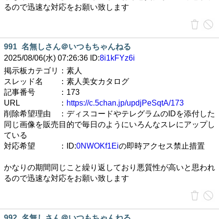
るので迅速な対応をお願い致します
991
名無しさん＠いつもちゃんねる
2025/08/06(水) 07:26:36 ID:
8i1kFYz6i
掲示板カテゴリ：素人
スレッド名 ：素人美女カタログ
記事番号 ：173
URL ：
https://c.5chan.jp/updjPeSqtA/173
削除希望理由 ：ディスコードやテレグラムのIDを添付した
同じ画像を販売目的で毎日のようにいろんなスレにアップし
ている
対応希望 ：ID:
0NWOKf1Ei
の即時アクセス禁止措置
かなりの期間同じこと繰り返しており悪質性が高いと思われ
るので迅速な対応をお願い致します
992
名無しさん＠いつもちゃんねる