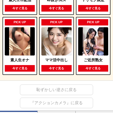
今すぐ見る
今すぐ見る
今すぐ見る
PICK UP
PICK UP
PICK UP
詳しく見る
詳しく見る
素人生オナ
ママ活中出し
ご近所熟女
今すぐ見る
今すぐ見る
今すぐ見る
恥ずかしい逆さに戻る
『アクションカメラ』に戻る