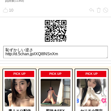
jpg画像(113KB)
詳しく見る
詳しく見る
10
即会い即ハメ
オナ配信中ー
詳しく見る
詳しく見る
PICK UP
PICK UP
PICK UP
生オナ配信
エログルLIVE
素人エロ配信
即抜きSEX
ヤリモク限定