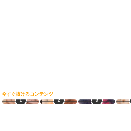
今すぐ抜けるコンテンツ
LINEセフレ
即ヤリ女一覧
即会い即ハメ
マ